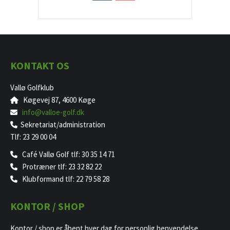
KONTAKT OS
Vallø Golfklub
Køgevej 87, 4600 Køge
info@valloe-golf.dk
Sekretariat/administration
Tlf: 23 29 00 04
Café Vallø Golf tlf: 30 35 14 71
Protræner tlf: 23 32 82 22
Klubformand tlf: 22 79 58 28
KONTOR / SHOP
Kontor / shop er åbent hver dag for personlig henvendelse.