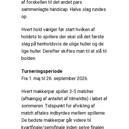
af forskellen til det andet pars
sammenlagte handicap. Halve slag rundes
op.
Hvert hold vælger før start hvilken af
holdets to spillere der skal slå det første
slag på henholdsvis de ulige huller og de
lige huller. Derefter skiftes man til at slå til
bolden.
Turneringsperiode
Fra 1. maj til 26. september 2026.
Hvert makkerpar spiller 3-5 matcher
(afhængig af antallet af tilmeldte) i løbet af
sommeren. Tidspunkt for afvikling af
match aftales indbyrdes mellem spillerne.
De bedste makkerpar går videre til
kvartfinale/semifinale inden selve finalen