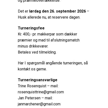
og præmieoverrækkelse.
Det er
lørdag den 26. september 2026
–
Husk allerede nu, at reservere dagen.
Turneringsfee
Kr. 400,- pr. makkerpar som dækker
præmier og mad til afslutningsmatch
minus drikkevarer.
Betales ved tilmelding.
Har I spørgsmål angående turneringen, så
kontakt os gerne.
Turneringsansvarlige
Trine Rosenquist – mail:
rosenquisttrine@gmail.com
Jan Petersen – mail:
janmarchener@gmail.com