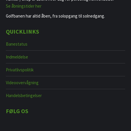
​Se åbningstider her
Golfbanen har altid åben, fra solopgang til solnedgang.
QUICKLINKS
Banestatus
Indmeldelse
Privatlivspolitik
Videoovervågning
Handelsbetingelser
FØLG OS