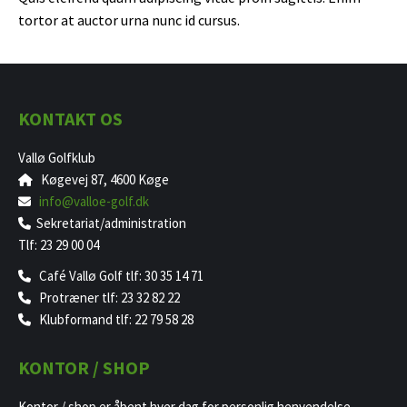
tortor at auctor urna nunc id cursus.
KONTAKT OS
Vallø Golfklub
Køgevej 87, 4600 Køge
info@valloe-golf.dk
Sekretariat/administration
Tlf: 23 29 00 04
Café Vallø Golf tlf: 30 35 14 71
Protræner tlf: 23 32 82 22
Klubformand tlf: 22 79 58 28
KONTOR / SHOP
Kontor / shop er åbent hver dag for personlig henvendelse.