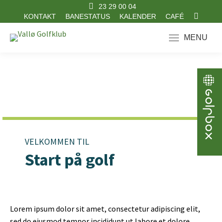
23 29 00 04
KONTAKT
BANESTATUS
KALENDER
CAFÉ
Search:
MENU
VELKOMMEN TIL
Start på golf
Lorem ipsum dolor sit amet, consectetur adipiscing elit,
sed do eiusmod tempor incididunt ut labore et dolore