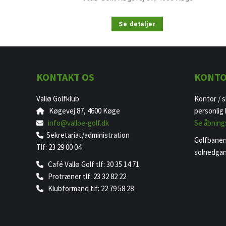
Se detaljer
KONTAKT OS
KONTO
Vallø Golfklub
Kontor / s
Køgevej 87, 4600 Køge
personlig
info@valloe-golf.dk
​Se åbning
Sekretariat/administration
Golfbanen 
Tlf: 23 29 00 04
solnedgan
Café Vallø Golf tlf: 30 35 14 71
Protræner tlf: 23 32 82 22
Klubformand tlf: 22 79 58 28