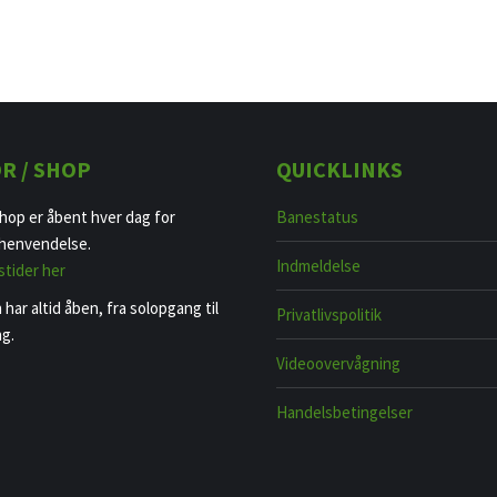
R / SHOP
QUICKLINKS
hop er åbent hver dag for
Banestatus
 henvendelse.
Indmeldelse
stider her
har altid åben, fra solopgang til
Privatlivspolitik
g.
Videoovervågning
Handelsbetingelser