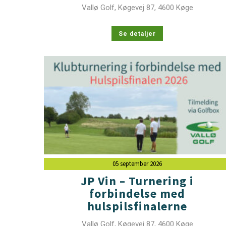
Vallø Golf, Køgevej 87, 4600 Køge
Se detaljer
05 september 2026
JP Vin – Turnering i
forbindelse med
hulspilsfinalerne
Vallø Golf, Køgevej 87, 4600 Køge