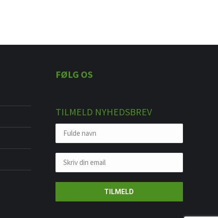
FØLG OS
TILMELD NYHEDSBREV